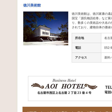
徳川美術館
徳川美術館は、徳川家康の遺
国宝「源氏物語絵巻」など展
り、数多くの美術品や大名の
されており、建物自体の価値
所在地
名古
電話
052-
アクセス
基幹